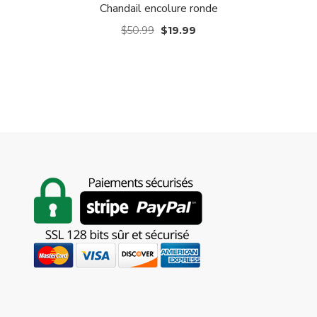
Chandail encolure ronde
$
50.99
$
19.99