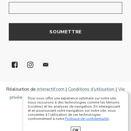
Réalisation de
interactif.com
|
Conditions d’utilisation
|
Vie
privée
| Copyright © 2017-2020 Mode Eze Plus Tous
Pour vous offrir une expérience optimale sur notre site,
nous recourons à des technologies comme les témoins
droits réservés
(cookies) et les analyses de navigation. En interagissant
et en poursuivant votre navigation sur notre site, vous
consentez à l'utilisation de ces technologies
conformément à notre
Politique de confidentialité
.
Français
OK